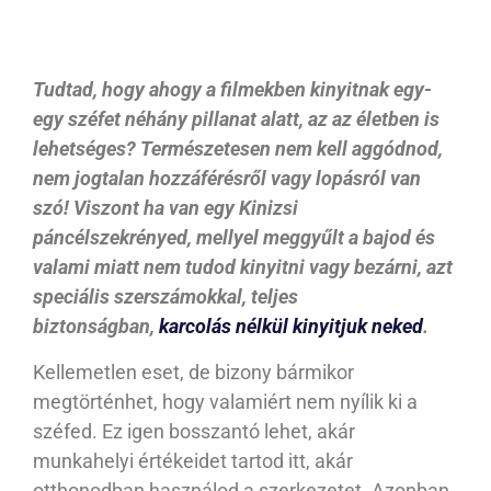
Tudtad, hogy ahogy a filmekben kinyitnak egy-
egy széfet néhány pillanat alatt, az az életben is
lehetséges? Természetesen nem kell aggódnod,
nem jogtalan hozzáférésről vagy lopásról van
szó! Viszont ha van egy Kinizsi
páncélszekrényed, mellyel meggyűlt a bajod és
valami miatt nem tudod kinyitni vagy bezárni, azt
speciális szerszámokkal, teljes
biztonságban,
karcolás nélkül kinyitjuk neked
.
Kellemetlen eset, de bizony bármikor
megtörténhet, hogy valamiért nem nyílik ki a
széfed. Ez igen bosszantó lehet, akár
munkahelyi értékeidet tartod itt, akár
otthonodban használod a szerkezetet. Azonban