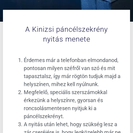
A Kinizsi páncélszekrény
nyitás menete
Érdemes már a telefonban elmondanod,
pontosan milyen széfről van szó és mit
tapasztalsz, így már rögtön tudjuk majd a
helyszínen, mihez kell nyúlnunk.
Megfelelő, speciális szerszámokkal
érkezünk a helyszínre, gyorsan és
roncsolásmentesen nyitjuk ki a
páncélszekrényt.
A nyitás után lehet, hogy szükség lesz a
zár cseréjére is, hogy legközelebb már ne