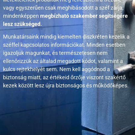
vagy egyszerűen csak meghibásodott a széf zárja,
mindenképpen
megbízható szakember segítségére
lesz szükséged.
Munkatársaink mindig kiemelten diszkréten kezelik a
széffel kapcsolatos információkat. Minden esetben
igazoljuk magunkat, és természetesen nem
ellenőrizzük az általad megadott kódot, valamint a
kulcs rejtekhelyét sem. Nem kell aggódnod a
biztonság miatt, az értékeid őrzője viszont szakértő
kezek között lesz újra biztonságos és működőképes.