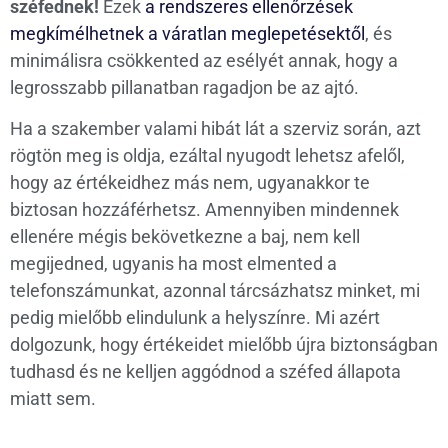
széfednek!
Ezek
a rendszeres ellenőrzések
megkímélhetnek a váratlan meglepetésektől
, és
minimálisra csökkented az esélyét annak, hogy a
legrosszabb pillanatban ragadjon be az ajtó.
Ha a szakember valami hibát lát a szerviz során, azt
rögtön meg is oldja, ezáltal nyugodt lehetsz afelől,
hogy az értékeidhez más nem, ugyanakkor te
biztosan hozzáférhetsz. Amennyiben mindennek
ellenére mégis bekövetkezne a baj, nem kell
megijedned, ugyanis ha most elmented a
telefonszámunkat, azonnal tárcsázhatsz minket, mi
pedig mielőbb elindulunk a helyszínre. Mi azért
dolgozunk, hogy értékeidet mielőbb újra biztonságban
tudhasd és ne kelljen aggódnod a széfed állapota
miatt sem.