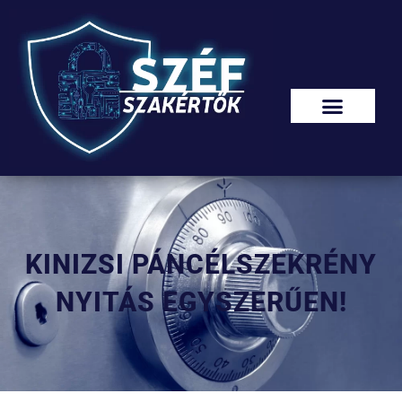
KINIZSI PÁNCÉLSZEKRÉNY
NYITÁS EGYSZERŰEN!