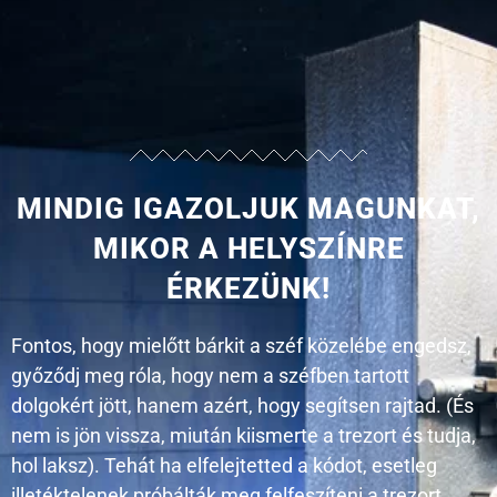
MINDIG IGAZOLJUK MAGUNKAT,
MIKOR A HELYSZÍNRE
ÉRKEZÜNK!
Fontos, hogy mielőtt bárkit a széf közelébe engedsz,
győződj meg róla, hogy nem a széfben tartott
dolgokért jött, hanem azért, hogy segítsen rajtad. (És
nem is jön vissza, miután kiismerte a trezort és tudja,
hol laksz). Tehát ha elfelejtetted a kódot, esetleg
illetéktelenek próbálták meg felfeszíteni a trezort,