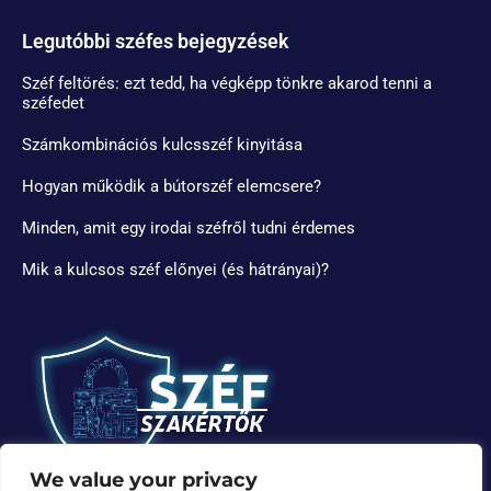
Legutóbbi széfes bejegyzések
Széf feltörés: ezt tedd, ha végképp tönkre akarod tenni a
széfedet
Számkombinációs kulcsszéf kinyitása
Hogyan működik a bútorszéf elemcsere?
Minden, amit egy irodai széfről tudni érdemes
Mik a kulcsos széf előnyei (és hátrányai)?
We value your privacy