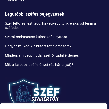
Legutóbbi széfes bejegyzések
Széf feltörés: ezt tedd, ha végképp tönkre akarod tenni a
széfedet
Számkombinációs kulcsszéf kinyitása
Hogyan működik a bútorszéf elemcsere?
Minden, amit egy irodai széfről tudni érdemes
Mik a kulcsos széf előnyei (és hátrányai)?