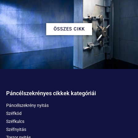
ÖSSZES CIKK
Páncélszekrényes cikkek kategóriái
Páncélszekrény nyitás
Széfkód
Széfkulcs
Széfnyitás
Trezor nyitás