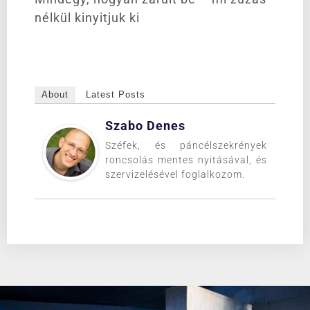
nélkül kinyitjuk ki
About
Latest Posts
Szabo Denes
Széfek, és páncélszekrények
roncsolás mentes nyitásával, és
szervizelésével foglalkozom.