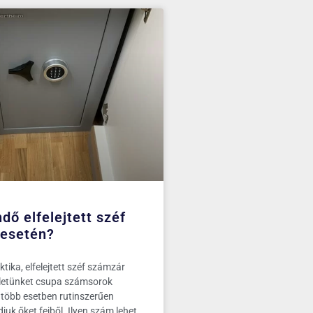
dő elfelejtett széf
esetén?
tika, elfelejtett széf számzár
letünket csupa számsorok
egtöbb esetben rutinszerűen
juk őket fejből. Ilyen szám lehet