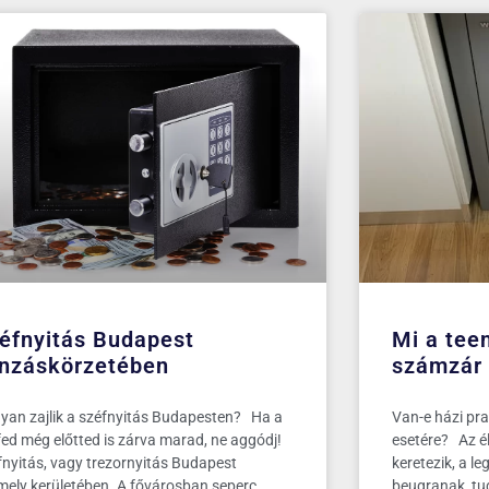
éfnyitás Budapest
Mi a teen
nzáskörzetében
számzár 
yan zajlik a széfnyitás Budapesten? Ha a
Van-e házi prak
fed még előtted is zárva marad, ne aggódj!
esetére? Az é
fnyitás, vagy trezornyitás Budapest
keretezik, a l
mely kerületében. A fővárosban seperc
beugranak, tud