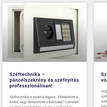
Széftechnika –
Sz
páncélszekrény és széfnyitás
vo
professzionálisan!
Hog
szé
Széftechnika, a szakma legjava Elfelejtetted a
Szé
kódot, vagy elvesztetted a kulcsokat? Lemerült
bár