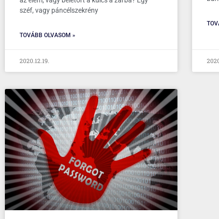
az elem, vagy beletört a kulcs a zárba? Egy
széf, vagy páncélszekrény
TOV
TOVÁBB OLVASOM »
2020.12.19.
2020