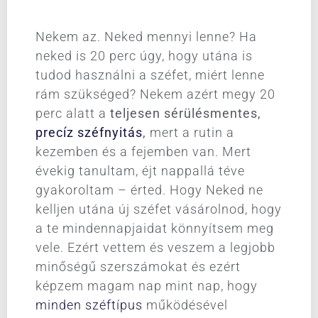
Nekem az. Neked mennyi lenne? Ha
neked is 20 perc úgy, hogy utána is
tudod használni a széfet, miért lenne
rám szükséged? Nekem azért megy 20
perc alatt a
teljesen sérülésmentes,
precíz széfnyitás
,
mert a rutin a
kezemben és a fejemben van. Mert
évekig tanultam, éjt nappallá téve
gyakoroltam – érted. Hogy Neked ne
kelljen utána új széfet vásárolnod, hogy
a te mindennapjaidat könnyítsem meg
vele. Ezért vettem és veszem a legjobb
minőségű szerszámokat és ezért
képzem magam nap mint nap, hogy
minden széftípus
működésével