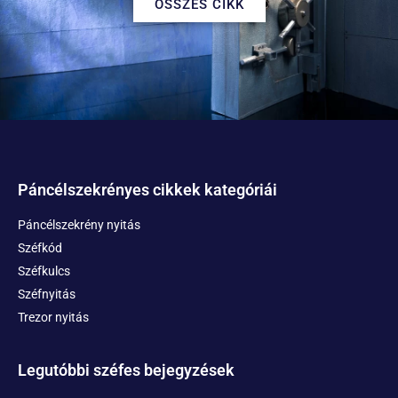
ÖSSZES CIKK
Páncélszekrényes cikkek kategóriái
Páncélszekrény nyitás
Széfkód
Széfkulcs
Széfnyitás
Trezor nyitás
Legutóbbi széfes bejegyzések