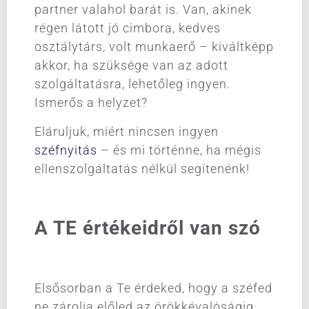
partner valahol barát is. Van, akinek
régen látott jó cimbora, kedves
osztálytárs, volt munkaerő – kiváltképp
akkor, ha szüksége van az adott
szolgáltatásra, lehetőleg ingyen.
Ismerős a helyzet?
Eláruljuk, miért nincsen ingyen
széfnyitás
– és mi történne, ha mégis
ellenszolgáltatás nélkül segítenénk!
A TE értékeidről van szó
Elsősorban a Te érdeked, hogy a széfed
ne zárolja előled az örökkévalóságig,