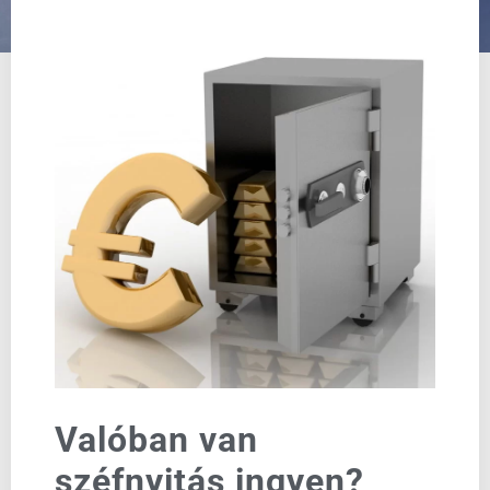
Valóban van
széfnyitás ingyen?