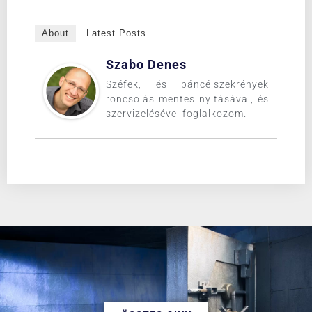
About
Latest Posts
Szabo Denes
Széfek, és páncélszekrények
roncsolás mentes nyitásával, és
szervizelésével foglalkozom.