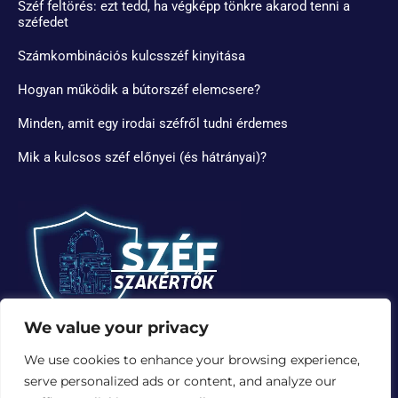
Széf feltörés: ezt tedd, ha végképp tönkre akarod tenni a
széfedet
Számkombinációs kulcsszéf kinyitása
Hogyan működik a bútorszéf elemcsere?
Minden, amit egy irodai széfről tudni érdemes
Mik a kulcsos széf előnyei (és hátrányai)?
We value your privacy
We use cookies to enhance your browsing experience,
serve personalized ads or content, and analyze our